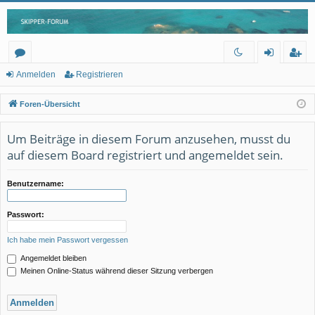
or
n
eg
Anmelden
Registrieren
en
m
ist
Foren-Übersicht
el
rie
Um Beiträge in diesem Forum anzusehen, musst du
de
re
auf diesem Board registriert und angemeldet sein.
n
n
Benutzername:
Passwort:
Ich habe mein Passwort vergessen
Angemeldet bleiben
Meinen Online-Status während dieser Sitzung verbergen