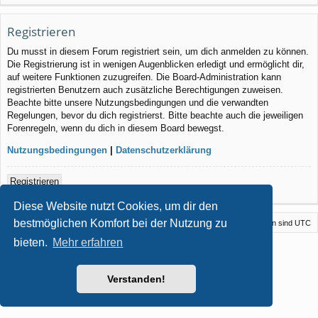
Registrieren
Du musst in diesem Forum registriert sein, um dich anmelden zu können.
Die Registrierung ist in wenigen Augenblicken erledigt und ermöglicht dir,
auf weitere Funktionen zuzugreifen. Die Board-Administration kann
registrierten Benutzern auch zusätzliche Berechtigungen zuweisen.
Beachte bitte unsere Nutzungsbedingungen und die verwandten
Regelungen, bevor du dich registrierst. Bitte beachte auch die jeweiligen
Forenregeln, wenn du dich in diesem Board bewegst.
Nutzungsbedingungen
|
Datenschutzerklärung
Registrieren
Diese Website nutzt Cookies, um dir den
bestmöglichen Komfort bei der Nutzung zu
Foren-Übersicht
Kontakt
Alle Cookies löschen
Alle Zeiten sind
UTC
bieten.
Mehr erfahren
Powered by
phpBB
® Forum Software © phpBB Limited
Style von
Arty
- phpBB 3.3 von MrGaby
Deutsche Übersetzung durch
phpBB.de
Verstanden!
Datenschutz
|
Nutzungsbedingungen