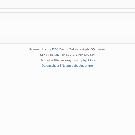
Powered by
phpBB
® Forum Software © phpBB Limited
Style von
Arty
- phpBB 3.3 von MrGaby
Deutsche Übersetzung durch
phpBB.de
Datenschutz
|
Nutzungsbedingungen