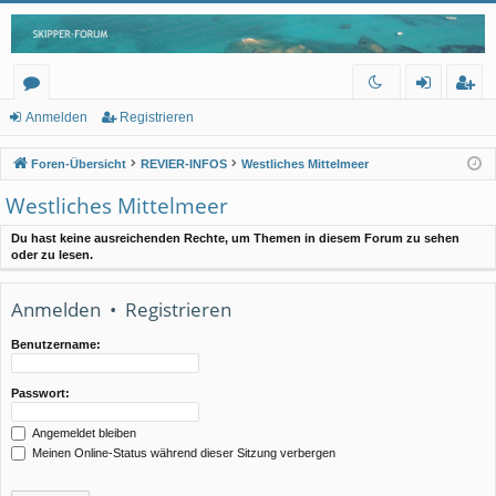
or
n
eg
Anmelden
Registrieren
en
m
ist
Foren-Übersicht
REVIER-INFOS
Westliches Mittelmeer
el
rie
Westliches Mittelmeer
de
re
Du hast keine ausreichenden Rechte, um Themen in diesem Forum zu sehen
n
n
oder zu lesen.
Anmelden
•
Registrieren
Benutzername:
Passwort:
Angemeldet bleiben
Meinen Online-Status während dieser Sitzung verbergen