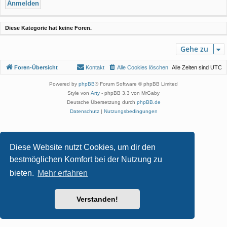
Diese Kategorie hat keine Foren.
Gehe zu
Foren-Übersicht
Kontakt
Alle Cookies löschen
Alle Zeiten sind
UTC
Powered by
phpBB
® Forum Software © phpBB Limited
Style von
Arty
- phpBB 3.3 von MrGaby
Deutsche Übersetzung durch
phpBB.de
Datenschutz
|
Nutzungsbedingungen
Diese Website nutzt Cookies, um dir den
bestmöglichen Komfort bei der Nutzung zu
bieten.
Mehr erfahren
Verstanden!