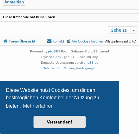
Diese Kategorie hat keine Foren.
Gehe zu
Foren-Übersicht
Kontakt
Alle Cookies löschen
Alle Zeiten sind
UTC
Powered by
phpBB
® Forum Software © phpBB Limited
Style von
Arty
- phpBB 3.3 von MrGaby
Deutsche Übersetzung durch
phpBB.de
Datenschutz
|
Nutzungsbedingungen
Diese Website nutzt Cookies, um dir den
bestmöglichen Komfort bei der Nutzung zu
bieten.
Mehr erfahren
Verstanden!