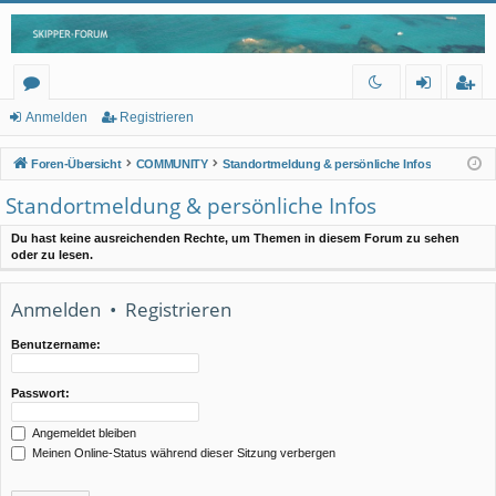
or
n
eg
Anmelden
Registrieren
en
m
ist
Foren-Übersicht
COMMUNITY
Standortmeldung & persönliche Infos
el
rie
Standortmeldung & persönliche Infos
de
re
Du hast keine ausreichenden Rechte, um Themen in diesem Forum zu sehen
n
n
oder zu lesen.
Anmelden
•
Registrieren
Benutzername:
Passwort:
Angemeldet bleiben
Meinen Online-Status während dieser Sitzung verbergen