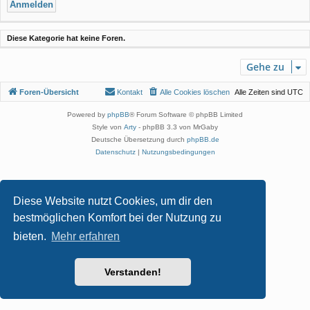
Diese Kategorie hat keine Foren.
Gehe zu
Foren-Übersicht
Kontakt
Alle Cookies löschen
Alle Zeiten sind
UTC
Powered by
phpBB
® Forum Software © phpBB Limited
Style von
Arty
- phpBB 3.3 von MrGaby
Deutsche Übersetzung durch
phpBB.de
Datenschutz
|
Nutzungsbedingungen
Diese Website nutzt Cookies, um dir den
bestmöglichen Komfort bei der Nutzung zu
bieten.
Mehr erfahren
Verstanden!