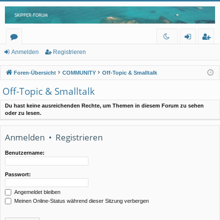
or
n
eg
Anmelden
Registrieren
en
m
ist
Foren-Übersicht
COMMUNITY
Off-Topic & Smalltalk
el
rie
Off-Topic & Smalltalk
de
re
Du hast keine ausreichenden Rechte, um Themen in diesem Forum zu sehen
n
n
oder zu lesen.
Anmelden
•
Registrieren
Benutzername:
Passwort:
Angemeldet bleiben
Meinen Online-Status während dieser Sitzung verbergen