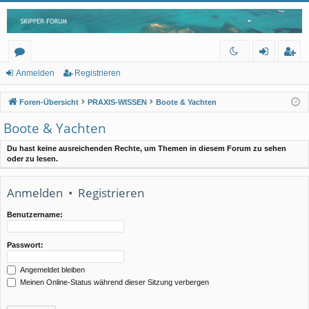
or
n
eg
Anmelden
Registrieren
en
m
ist
Foren-Übersicht
PRAXIS-WISSEN
Boote & Yachten
el
rie
Boote & Yachten
de
re
Du hast keine ausreichenden Rechte, um Themen in diesem Forum zu sehen
n
n
oder zu lesen.
Anmelden
•
Registrieren
Benutzername:
Passwort:
Angemeldet bleiben
Meinen Online-Status während dieser Sitzung verbergen