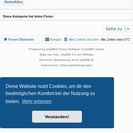
Diese Kategorie hat keine Foren.
Gehe zu
Foren-Übersicht
Kontakt
Alle Cookies löschen
Alle Zeiten sind
UTC
Powered by
phpBB
® Forum Software © phpBB Limited
Style von
Arty
- phpBB 3.3 von MrGaby
Deutsche Übersetzung durch
phpBB.de
Datenschutz
|
Nutzungsbedingungen
Diese Website nutzt Cookies, um dir den
bestmöglichen Komfort bei der Nutzung zu
bieten.
Mehr erfahren
Verstanden!