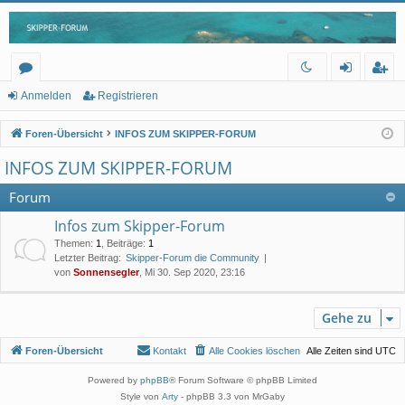
or
n
eg
Anmelden
Registrieren
en
m
ist
Foren-Übersicht
INFOS ZUM SKIPPER-FORUM
el
rie
INFOS ZUM SKIPPER-FORUM
de
re
Forum
n
n
Infos zum Skipper-Forum
Themen
:
1
,
Beiträge
:
1
Letzter Beitrag:
Skipper-Forum die Community
von
Sonnensegler
, Mi 30. Sep 2020, 23:16
Gehe zu
Foren-Übersicht
Kontakt
Alle Cookies löschen
Alle Zeiten sind
UTC
Powered by
phpBB
® Forum Software © phpBB Limited
Style von
Arty
- phpBB 3.3 von MrGaby