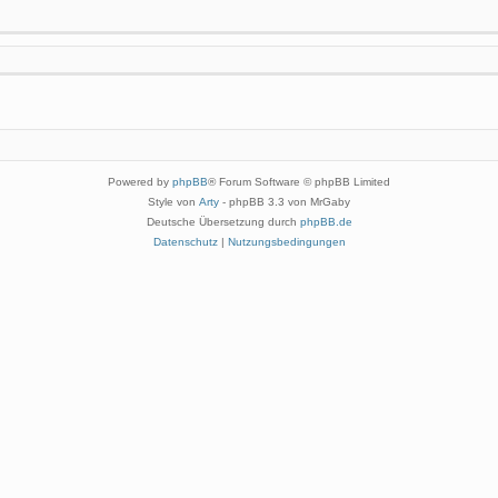
Powered by
phpBB
® Forum Software © phpBB Limited
Style von
Arty
- phpBB 3.3 von MrGaby
Deutsche Übersetzung durch
phpBB.de
Datenschutz
|
Nutzungsbedingungen