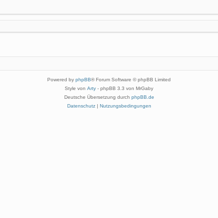
Powered by
phpBB
® Forum Software © phpBB Limited
Style von
Arty
- phpBB 3.3 von MrGaby
Deutsche Übersetzung durch
phpBB.de
Datenschutz
|
Nutzungsbedingungen