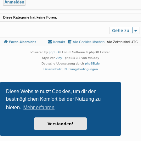
Diese Kategorie hat keine Foren.
Gehe zu
Foren-Übersicht
Kontakt
Alle Cookies löschen
Alle Zeiten sind
UTC
Powered by
phpBB
® Forum Software © phpBB Limited
Style von
Arty
- phpBB 3.3 von MrGaby
Deutsche Übersetzung durch
phpBB.de
Datenschutz
|
Nutzungsbedingungen
Diese Website nutzt Cookies, um dir den
bestmöglichen Komfort bei der Nutzung zu
bieten.
Mehr erfahren
Verstanden!