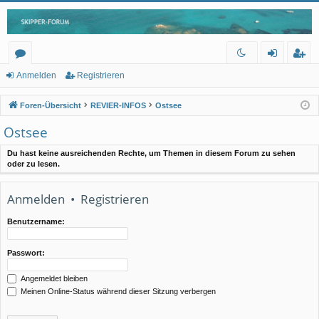
or
n
eg
Anmelden
Registrieren
en
m
ist
Foren-Übersicht
REVIER-INFOS
Ostsee
el
rie
Ostsee
de
re
Du hast keine ausreichenden Rechte, um Themen in diesem Forum zu sehen
n
n
oder zu lesen.
Anmelden
•
Registrieren
Benutzername:
Passwort:
Angemeldet bleiben
Meinen Online-Status während dieser Sitzung verbergen