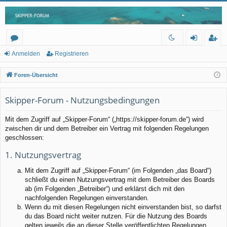
or
n
eg
Anmelden
Registrieren
en
m
ist
Foren-Übersicht
el
rie
Skipper-Forum - Nutzungsbedingungen
de
re
n
n
Mit dem Zugriff auf „Skipper-Forum“ („https://skipper-forum.de“) wird
zwischen dir und dem Betreiber ein Vertrag mit folgenden Regelungen
geschlossen:
1. Nutzungsvertrag
Mit dem Zugriff auf „Skipper-Forum“ (im Folgenden „das Board“)
schließt du einen Nutzungsvertrag mit dem Betreiber des Boards
ab (im Folgenden „Betreiber“) und erklärst dich mit den
nachfolgenden Regelungen einverstanden.
Wenn du mit diesen Regelungen nicht einverstanden bist, so darfst
du das Board nicht weiter nutzen. Für die Nutzung des Boards
gelten jeweils die an dieser Stelle veröffentlichten Regelungen.