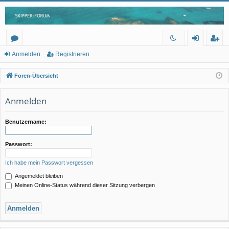
or
n
eg
Anmelden
Registrieren
en
m
ist
Foren-Übersicht
el
rie
Anmelden
de
re
n
n
Benutzername:
Passwort:
Ich habe mein Passwort vergessen
Angemeldet bleiben
Meinen Online-Status während dieser Sitzung verbergen