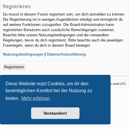
Registrieren
Du musst in diesem Forum registriert sein, um dich anmelden zu können.
Die Registrierung ist in wenigen Augenblicken erledigt und ermöglicht dir,
auf weitere Funktionen zuzugreifen. Die Board-Administration kann
registrierten Benutzern auch zusätzliche Berechtigungen zuweisen.
Beachte bitte unsere Nutzungsbedingungen und die verwandten
Regelungen, bevor du dich registrierst. Bitte beachte auch die jeweiligen
Forenregeln, wenn du dich in diesem Board bewegst.
Nutzungsbedingungen
|
Datenschutzerklärung
Registrieren
Diese Website nutzt Cookies, um dir den
Foren-Übersicht
Kontakt
Alle Cookies löschen
Alle Zeiten sind
UTC
bestmöglichen Komfort bei der Nutzung zu
Powered by
phpBB
® Forum Software © phpBB Limited
bieten.
Mehr erfahren
Style von
Arty
- phpBB 3.3 von MrGaby
Deutsche Übersetzung durch
phpBB.de
Datenschutz
|
Nutzungsbedingungen
Verstanden!