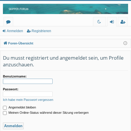
or
n
eg
Anmelden
Registrieren
en
m
ist
Foren-Übersicht
el
rie
Du musst registriert und angemeldet sein, um Profile
de
re
anzuschauen.
n
n
Benutzername:
Passwort:
Ich habe mein Passwort vergessen
Angemeldet bleiben
Meinen Online-Status während dieser Sitzung verbergen