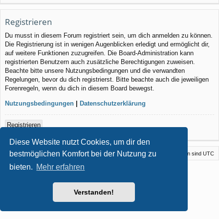
Registrieren
Du musst in diesem Forum registriert sein, um dich anmelden zu können.
Die Registrierung ist in wenigen Augenblicken erledigt und ermöglicht dir,
auf weitere Funktionen zuzugreifen. Die Board-Administration kann
registrierten Benutzern auch zusätzliche Berechtigungen zuweisen.
Beachte bitte unsere Nutzungsbedingungen und die verwandten
Regelungen, bevor du dich registrierst. Bitte beachte auch die jeweiligen
Forenregeln, wenn du dich in diesem Board bewegst.
Nutzungsbedingungen
|
Datenschutzerklärung
Registrieren
Diese Website nutzt Cookies, um dir den
bestmöglichen Komfort bei der Nutzung zu
Foren-Übersicht
Kontakt
Alle Cookies löschen
Alle Zeiten sind
UTC
bieten.
Mehr erfahren
Powered by
phpBB
® Forum Software © phpBB Limited
Style von
Arty
- phpBB 3.3 von MrGaby
Deutsche Übersetzung durch
phpBB.de
Verstanden!
Datenschutz
|
Nutzungsbedingungen