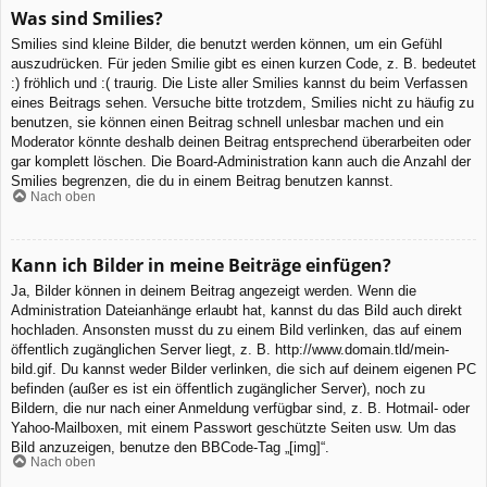
Was sind Smilies?
Smilies sind kleine Bilder, die benutzt werden können, um ein Gefühl
auszudrücken. Für jeden Smilie gibt es einen kurzen Code, z. B. bedeutet
:) fröhlich und :( traurig. Die Liste aller Smilies kannst du beim Verfassen
eines Beitrags sehen. Versuche bitte trotzdem, Smilies nicht zu häufig zu
benutzen, sie können einen Beitrag schnell unlesbar machen und ein
Moderator könnte deshalb deinen Beitrag entsprechend überarbeiten oder
gar komplett löschen. Die Board-Administration kann auch die Anzahl der
Smilies begrenzen, die du in einem Beitrag benutzen kannst.
Nach oben
Kann ich Bilder in meine Beiträge einfügen?
Ja, Bilder können in deinem Beitrag angezeigt werden. Wenn die
Administration Dateianhänge erlaubt hat, kannst du das Bild auch direkt
hochladen. Ansonsten musst du zu einem Bild verlinken, das auf einem
öffentlich zugänglichen Server liegt, z. B. http://www.domain.tld/mein-
bild.gif. Du kannst weder Bilder verlinken, die sich auf deinem eigenen PC
befinden (außer es ist ein öffentlich zugänglicher Server), noch zu
Bildern, die nur nach einer Anmeldung verfügbar sind, z. B. Hotmail- oder
Yahoo-Mailboxen, mit einem Passwort geschützte Seiten usw. Um das
Bild anzuzeigen, benutze den BBCode-Tag „[img]“.
Nach oben