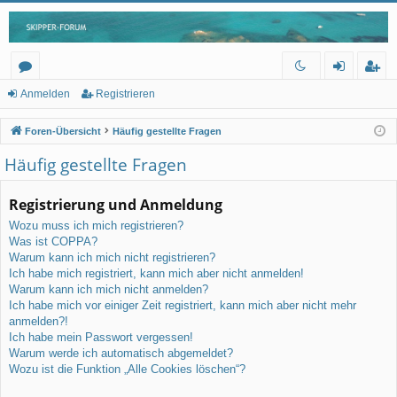
or
n
eg
Anmelden
Registrieren
en
m
ist
Foren-Übersicht
Häufig gestellte Fragen
el
rie
Häufig gestellte Fragen
de
re
Registrierung und Anmeldung
n
n
Wozu muss ich mich registrieren?
Was ist COPPA?
Warum kann ich mich nicht registrieren?
Ich habe mich registriert, kann mich aber nicht anmelden!
Warum kann ich mich nicht anmelden?
Ich habe mich vor einiger Zeit registriert, kann mich aber nicht mehr
anmelden?!
Ich habe mein Passwort vergessen!
Warum werde ich automatisch abgemeldet?
Wozu ist die Funktion „Alle Cookies löschen“?