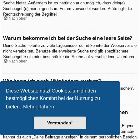
Suche bietet. Außerdem ist es natürlich auch möglich, dass dein(e)
Suchbegriff(e) hier nirgends im Forum verwendet wurden. Prüfe ggf. die
Rechtschreibung der Begriffe!
Nach oben
Warum bekomme ich bei der Suche eine leere Seite?
Deine Suche lieferte zu viele Ergebnisse, somit konnte der Webserver sie
nicht verarbeiten. Benutze die erweiterte Suche und gib spezifischere
Suchbegriffe ein oder beschränke die Suche auf verschiedene Unterforen.
Nach oben
Wie kann ich nach Mitgliedern suchen?
Gehe zur „Mitglieder“-Seite und klicke auf „Nach einem Mitglied suchen“.
Diese Website nutzt Cookies, um dir den
Nach oben
bestmöglichen Komfort bei der Nutzung zu
bieten.
Mehr erfahren
Wie kann ich meine eigenen Beiträge und Themen
finden?
Verstanden!
Deine eigenen Beiträge kannst du dir anzeigen lassen, indem du „Eigene
Beiträge“ im Schnellzugriff oben auf der Boardseite auswählst. Alternativ
kannst du auch „Deine Beiträge anzeigen“ in deinem persönlichen Bereich