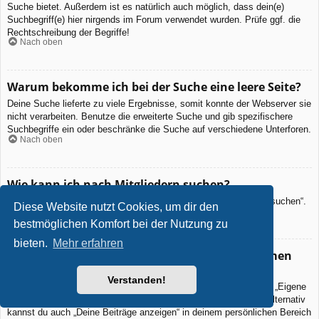
Suche bietet. Außerdem ist es natürlich auch möglich, dass dein(e)
Suchbegriff(e) hier nirgends im Forum verwendet wurden. Prüfe ggf. die
Rechtschreibung der Begriffe!
Nach oben
Warum bekomme ich bei der Suche eine leere Seite?
Deine Suche lieferte zu viele Ergebnisse, somit konnte der Webserver sie
nicht verarbeiten. Benutze die erweiterte Suche und gib spezifischere
Suchbegriffe ein oder beschränke die Suche auf verschiedene Unterforen.
Nach oben
Wie kann ich nach Mitgliedern suchen?
Gehe zur „Mitglieder“-Seite und klicke auf „Nach einem Mitglied suchen“.
Diese Website nutzt Cookies, um dir den
Nach oben
bestmöglichen Komfort bei der Nutzung zu
bieten.
Mehr erfahren
Wie kann ich meine eigenen Beiträge und Themen
finden?
Verstanden!
Deine eigenen Beiträge kannst du dir anzeigen lassen, indem du „Eigene
Beiträge“ im Schnellzugriff oben auf der Boardseite auswählst. Alternativ
kannst du auch „Deine Beiträge anzeigen“ in deinem persönlichen Bereich