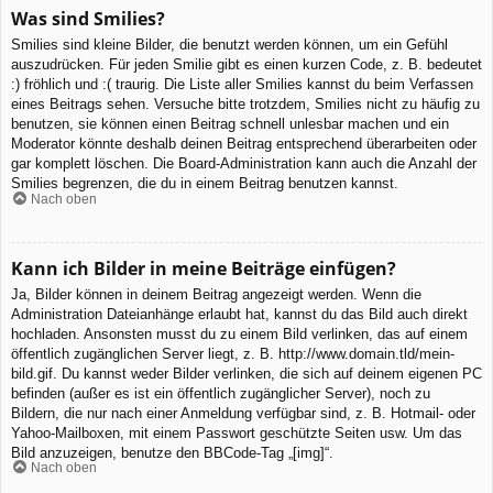
Was sind Smilies?
Smilies sind kleine Bilder, die benutzt werden können, um ein Gefühl
auszudrücken. Für jeden Smilie gibt es einen kurzen Code, z. B. bedeutet
:) fröhlich und :( traurig. Die Liste aller Smilies kannst du beim Verfassen
eines Beitrags sehen. Versuche bitte trotzdem, Smilies nicht zu häufig zu
benutzen, sie können einen Beitrag schnell unlesbar machen und ein
Moderator könnte deshalb deinen Beitrag entsprechend überarbeiten oder
gar komplett löschen. Die Board-Administration kann auch die Anzahl der
Smilies begrenzen, die du in einem Beitrag benutzen kannst.
Nach oben
Kann ich Bilder in meine Beiträge einfügen?
Ja, Bilder können in deinem Beitrag angezeigt werden. Wenn die
Administration Dateianhänge erlaubt hat, kannst du das Bild auch direkt
hochladen. Ansonsten musst du zu einem Bild verlinken, das auf einem
öffentlich zugänglichen Server liegt, z. B. http://www.domain.tld/mein-
bild.gif. Du kannst weder Bilder verlinken, die sich auf deinem eigenen PC
befinden (außer es ist ein öffentlich zugänglicher Server), noch zu
Bildern, die nur nach einer Anmeldung verfügbar sind, z. B. Hotmail- oder
Yahoo-Mailboxen, mit einem Passwort geschützte Seiten usw. Um das
Bild anzuzeigen, benutze den BBCode-Tag „[img]“.
Nach oben