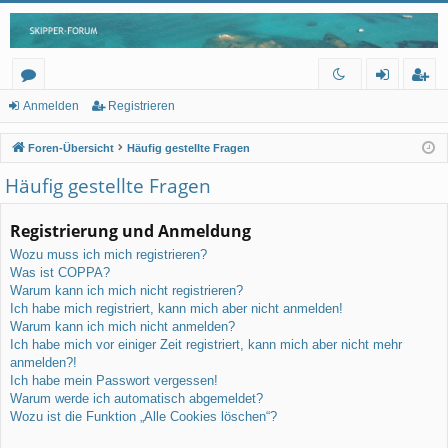
or
n
eg
Anmelden
Registrieren
en
m
ist
Foren-Übersicht
Häufig gestellte Fragen
el
rie
Häufig gestellte Fragen
de
re
Registrierung und Anmeldung
n
n
Wozu muss ich mich registrieren?
Was ist COPPA?
Warum kann ich mich nicht registrieren?
Ich habe mich registriert, kann mich aber nicht anmelden!
Warum kann ich mich nicht anmelden?
Ich habe mich vor einiger Zeit registriert, kann mich aber nicht mehr
anmelden?!
Ich habe mein Passwort vergessen!
Warum werde ich automatisch abgemeldet?
Wozu ist die Funktion „Alle Cookies löschen“?